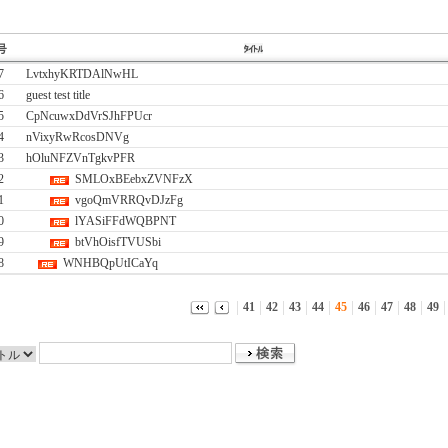
7
LvtxhyKRTDAlNwHL
6
guest test title
5
CpNcuwxDdVrSJhFPUcr
4
nVixyRwRcosDNVg
3
hOluNFZVnTgkvPFR
2
SMLOxBEebxZVNFzX
1
vgoQmVRRQvDJzFg
0
lYASiFFdWQBPNT
9
btVhOisfTVUSbi
8
WNHBQpUtICaYq
41
42
43
44
45
46
47
48
49