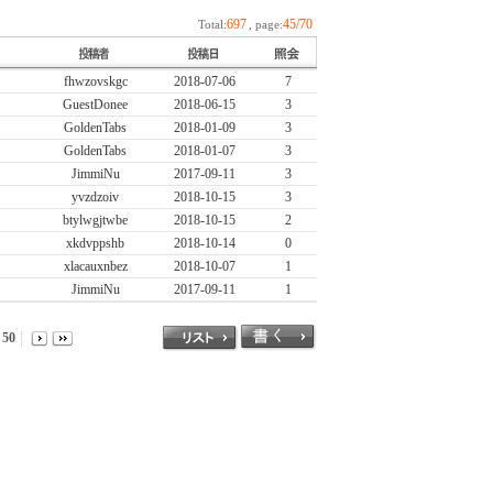
697
45/70
Total:
, page:
fhwzovskgc
2018-07-06
7
GuestDonee
2018-06-15
3
GoldenTabs
2018-01-09
3
GoldenTabs
2018-01-07
3
JimmiNu
2017-09-11
3
yvzdzoiv
2018-10-15
3
btylwgjtwbe
2018-10-15
2
xkdvppshb
2018-10-14
0
xlacauxnbez
2018-10-07
1
JimmiNu
2017-09-11
1
50