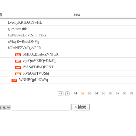
7
LvtxhyKRTDAlNwHL
6
guest test title
5
CpNcuwxDdVrSJhFPUcr
4
nVixyRwRcosDNVg
3
hOluNFZVnTgkvPFR
2
SMLOxBEebxZVNFzX
1
vgoQmVRRQvDJzFg
0
lYASiFFdWQBPNT
9
btVhOisfTVUSbi
8
WNHBQpUtICaYq
61
62
63
64
65
66
67
68
69