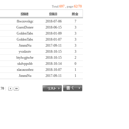
697
62/70
Total:
, page:
fhwzovskgc
2018-07-06
7
GuestDonee
2018-06-15
3
GoldenTabs
2018-01-09
3
GoldenTabs
2018-01-07
3
JimmiNu
2017-09-11
3
yvzdzoiv
2018-10-15
3
btylwgjtwbe
2018-10-15
2
xkdvppshb
2018-10-14
0
xlacauxnbez
2018-10-07
1
JimmiNu
2017-09-11
1
70