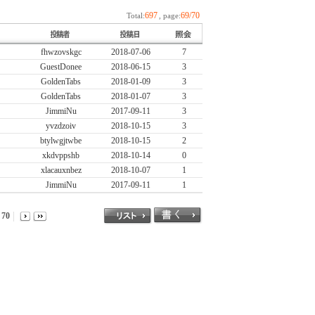
697
69/70
Total:
, page:
fhwzovskgc
2018-07-06
7
GuestDonee
2018-06-15
3
GoldenTabs
2018-01-09
3
GoldenTabs
2018-01-07
3
JimmiNu
2017-09-11
3
yvzdzoiv
2018-10-15
3
btylwgjtwbe
2018-10-15
2
xkdvppshb
2018-10-14
0
xlacauxnbez
2018-10-07
1
JimmiNu
2017-09-11
1
70