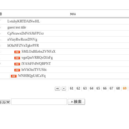
7
LvtxhyKRTDAlNwHL
6
guest test title
5
CpNcuwxDdVrSJhFPUcr
4
nVixyRwRcosDNVg
3
hOluNFZVnTgkvPFR
2
SMLOxBEebxZVNFzX
1
vgoQmVRRQvDJzFg
0
lYASiFFdWQBPNT
btVhOisfTVUSbi
WNHBQpUtICaYq
61
62
63
64
65
66
67
68
69